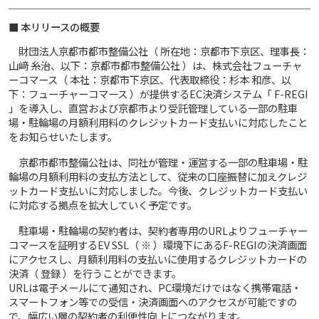
■ 本リリースの概要
財団法人京都市都市整備公社（ 所在地：京都市下京区、理事長：
山﨑 糸治、以下：京都市都市整備公社 ）は、株式会社フューチャ
ーコマース（ 本社：京都市下京区、代表取締役：杉本 和彦、以
下：フューチャーコマース ）が提供するEC決済システム「 F-REGI
」を導入し、直営および京都市より受託管理している一部の駐車
場・駐輪場の月額利用料のクレジットカード支払いに対応したこと
をお知らせいたします。
京都市都市整備公社は、同社が管理・運営する一部の駐車場・駐
輪場の月額利用料の支払方法として、従来の口座振替に加えクレジ
ットカード支払いに対応しました。今後、クレジットカード支払い
に対応する拠点を拡大していく予定です。
駐車場・駐輪場の契約者は、契約者専用のURLよりフューチャー
コマースを証明するEV SSL（ ※ ）環境下にあるF-REGIの決済画面
にアクセスし、月額利用料の支払いに使用するクレジットカードの
決済（ 登録 ）を行うことができます。
URLは電子メールにて通知され、PC環境だけではなく携帯電話・
スマートフォン等での受信・決済画面へのアクセスが可能ですの
で、幅広い層の契約者の利便性向上につながります。