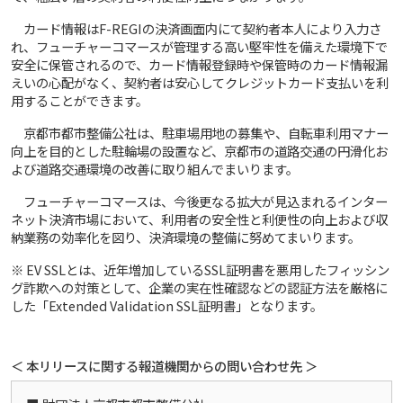
カード情報はF-REGIの決済画面内にて契約者本人により入力さ
れ、フューチャーコマースが管理する高い堅牢性を備えた環境下で
安全に保管されるので、カード情報登録時や保管時のカード情報漏
えいの心配がなく、契約者は安心してクレジットカード支払いを利
用することができます。
京都市都市整備公社は、駐車場用地の募集や、自転車利用マナー
向上を目的とした駐輪場の設置など、京都市の道路交通の円滑化お
よび道路交通環境の改善に取り組んでまいります。
フューチャーコマースは、今後更なる拡大が見込まれるインター
ネット決済市場において、利用者の安全性と利便性の向上および収
納業務の効率化を図り、決済環境の整備に努めてまいります。
※ EV SSLとは、近年増加しているSSL証明書を悪用したフィッシン
グ詐欺への対策として、企業の実在性確認などの認証方法を厳格に
した「Extended Validation SSL証明書」となります。
＜ 本リリースに関する報道機関からの問い合わせ先 ＞