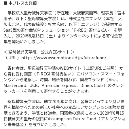
■ 本プレスの詳細
学校法人聖母被昇天学院（ 所在地：大阪府箕面市、理事長：宮本
恵子、以下：聖母被昇天学院 ）は、株式会社エフレジ（ 本社：大
阪市北区、代表取締役：杉本 和彦、以下：エフレジ ）が提供する
SaaS型の寄付金総合ソリューション「 F-REGI 寄付支払い 」を導
入し、2020年8月15日（ 土 ）よりインターネットによる寄付金募
集を開始いたしました。
＜ 聖母被昇天学院 公式WEBサイト ＞
（ URL ）https://www.assumption.ed.jp/futurefund/
寄付者は、聖母被昇天学院のWEBサイト（ 上記URLご参照 ）か
ら寄付受付画面（ F-REGI 寄付支払い ）にパソコン・スマートフォ
ンなどから遷移し、時間、場所を問わず、国際ブランド（ Visa、
Mastercard、JCB、American Express、Diners Club ）のクレジ
ットカードを利用して寄付することができます。
聖母被昇天学院は、創立70周年に向け、皆様にとってより良い世
界を構築するための新しい社会への変革にアサンプション国際が貢
献できるよう、学院と修道会、同窓会の連携によって2020年8月15
日被昇天の聖母の祝日にAssumption Future Fund（ アサンプショ
ン未来基金 ）を設立いたしました。