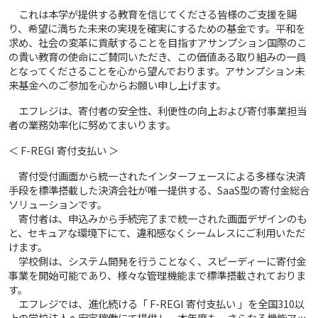
これは本学が提供する教育を信じてくださる皆様のご支援を賜
り、希望に満ちた未来の実現を確実にするための基金です。平和を
求め、社会の変革に貢献することを目指すアサンプション国際のこ
の貴い教育の使命にご賛同いただき、この価値ある取り組みの一員
となってくださることを心から望んでおります。アサンプション未
来基金へのご参加を心からお願い申し上げます。
エフレジは、寄付者の安全性、利便性の向上および寄付事業担当
者の業務効率化に努めてまいります。
＜ F-REGI 寄付支払い ＞
寄付受付画面から統一されたインターフェースによる多様な決済
手段を標準搭載した決済会社が唯一提供する、SaaS型の寄付金総合
ソリューションです。
寄付者は、申込みから手続完了まで統一された画面デザインのも
と、セキュアな環境下にて、違和感なくシームレスにご利用いただ
けます。
学校側は、システム開発を行うことなく、スピーディーに寄付金
事業を開始可能であり、様々な管理機能まで標準搭載されておりま
す。
エフレジでは、進化続ける「 F-REGI 寄付支払い 」を全国310以
上の学校法人へ安定稼働にて提供し、本年度も、さらなる機能アッ