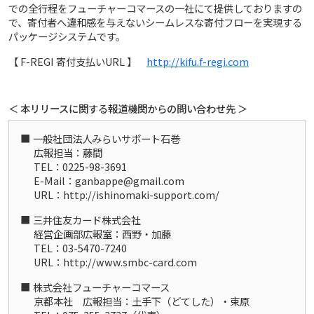
での全行程をフューチャーコマースの一社にて提供しておりますの
で、寄付者へ違和感を与えないシームレスな寄付フローを実現する
パッケージシステムです。
【 F-REGI 寄付支払いURL 】
http://kifu.f-regi.com
＜ 本リリースに関する報道機関からの問い合わせ先 ＞
一般社団法人みらいサポート石巻
広報担当：藤間
TEL：0225-98-3691
E-Mail：ganbappe@gmail.com
URL：http://ishinomaki-support.com/
三井住友カード株式会社
経営企画部広報室：西野・加藤
TEL：03-5470-7240
URL：http://www.smbc-card.com
株式会社フューチャーコマース
京都本社 広報担当：土手下（どてした）・束原