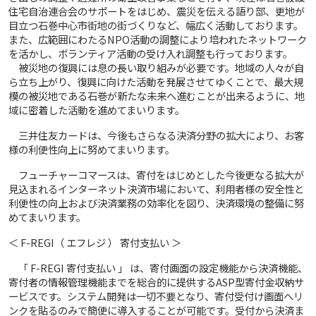
住宅自治連合会のサポートをはじめ、震災を伝える語り部、更地が
目立つ石巻中心市街地の街づくりなど、幅広く活動しております。
また、広範囲にわたるNPO活動の調整により培われたネットワーク
を活かし、ボランティア活動の受け入れ調整も行っております。
被災地の復興には息の長い取り組みが必要です。地域の人々が自
ら立ち上がり、復興に向けた活動を発展させてゆくことで、最大規
模の被災地である石巻が新たな未来へ進むことが出来るように、地
域に密着した活動を進めてまいります。
三井住友カードは、今後もさらなる決済分野の拡大により、お客
様の利便性向上に努めてまいります。
フューチャーコマースは、寄付をはじめとした今後更なる拡大が
見込まれるインターネット決済市場において、利用者様の安全性と
利便性の向上および決済業務の効率化を図り、決済環境の整備に努
めてまいります。
＜ F-REGI（ エフレジ ） 寄付支払い ＞
「 F-REGI 寄付支払い 」 は、寄付画面の設定機能から決済機能、
寄付者の情報管理機能までを総合的に提供するASP型寄付金収納サ
ービスです。システム開発は一切不要となり、寄付受付け画面へリ
ンクを貼るのみで簡便に導入することが可能です。受付から決済ま