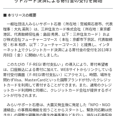
ットカード決済による寄付金の受付を開始
■ 本リリースの概要
一般社団法人みらいサポート石巻（ 所在地：宮城県石巻市、代表
理事：大丸 英則 ）は、三井住友カード株式会社（ 所在地：東京都
港区、代表取締役社長：島田 秀男、以下：三井住友カード ）およ
び株式会社フューチャーコマース（ 本社：京都市下京区、代表取締
役：杉本 和彦、以下：フューチャーコマース ）と提携し、インタ
ーネット上でクレジットカード決済による寄付金の受付を2013年3
月8日（ 金 ）に開始いたしました。
このたびの「 F-REGI 寄付支払い 」の導入により、寄付希望者
は、口座振込による寄付に加えて、WEBサイトからリンクしている
寄付受付画面（ F-REGI寄付支払い ）にアクセスし、時間、場所を
問わずVisa、MasterCardといった国際ブランドが付いたクレジッ
トカードを利用して寄付することができます。また、通常のクレジ
ットカード利用時と同様に、クレジットカード会社が提供するポイ
ントが付与されます。
みらいサポート石巻は、大震災発生後に発足した「NPO・NGO
連絡会」の事務局機能を担うことからスタートし、緊急対応期は炊
き出しの調整や避難所の衛生改善事業などを行い、現在は石巻仮設