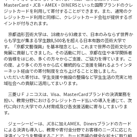
MasterCard・JCB・AMEX・DINERSといった国際ブランドのクレ
ジットカードを利用して寄付することができます。また、通常のク
レジットカード利用と同様に、クレジットカード会社が提供するポ
イントが付与されます。
京都造形芸術大学は、18歳から93歳まで、日本のみならず世界か
らも学生が集まる学生数8,500名を超える日本有数の芸術大学で
す。「京都文藝復興」を基本理念とし、これまで世界の芸術文化の
発展に貢献してきました。その活動に対し、京都在住や本学関係者
の皆様をはじめ、多くの方々からご支援、ご協力を得ています。こ
の度、より多くの方々から広く継続的なご支援を賜れるようインタ
ーネット経由での寄付制度を立ち上げることと致しました。
いただいた寄付は、学生支援や施設の整備など学生生活の充実と地
域社会への貢献に活用してまいります。
三菱ＵＦＪニコスは、Visa、MasterCardブランドの決済業務を
担い、教育分野におけるクレジットカード払いの導入を通じて、次
代に向けた大学での人材育成及び各支援活動に寄与してまいりま
す。
ジェーシービーは、JCBに加えAMEX、Dinersブランドのカード
による決済も導入し、教育や寄付金分野でお客様のニーズに応じた
決済インフラを整備することで、カード市場の健全な拡大に取り組