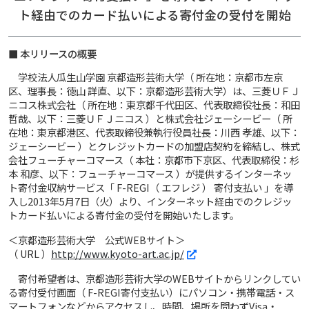
ト経由でのカード払いによる寄付金の受付を開始
■ 本リリースの概要
学校法人瓜生山学園 京都造形芸術大学（ 所在地：京都市左京
区、理事長：徳山 詳直、以下：京都造形芸術大学）は、三菱ＵＦＪ
ニコス株式会社（ 所在地：東京都千代田区、代表取締役社長：和田
哲哉、以下：三菱ＵＦＪニコス ）と株式会社ジェーシービー（ 所
在地：東京都港区、代表取締役兼執行役員社長：川西 孝雄、以下：
ジェーシービー ）とクレジットカードの加盟店契約を締結し、株式
会社フューチャーコマース（ 本社：京都市下京区、代表取締役：杉
本 和彦、以下：フューチャーコマース ）が提供するインターネッ
ト寄付金収納サービス「 F-REGI（ エフレジ ） 寄付支払い 」を導
入し2013年5月7日（火）より、インターネット経由でのクレジッ
トカード払いによる寄付金の受付を開始いたします。
＜京都造形芸術大学 公式WEBサイト＞
（ URL ）
http://www.kyoto-art.ac.jp/
寄付希望者は、京都造形芸術大学のWEBサイトからリンクしてい
る寄付受付画面（ F-REGI寄付支払い）にパソコン・携帯電話・ス
マートフォンなどからアクセスし、時間、場所を問わずVisa・