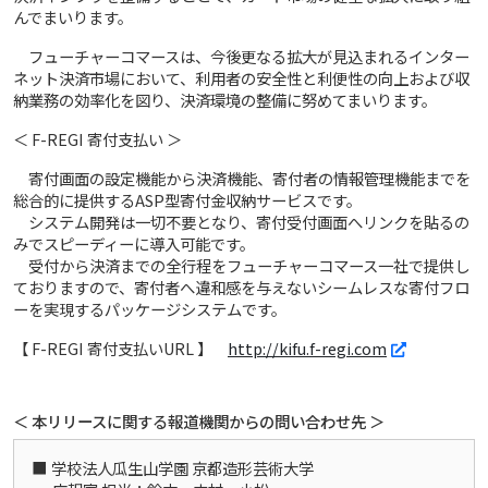
んでまいります。
フューチャーコマースは、今後更なる拡大が見込まれるインター
ネット決済市場において、利用者の安全性と利便性の向上および収
納業務の効率化を図り、決済環境の整備に努めてまいります。
＜ F-REGI 寄付支払い ＞
寄付画面の設定機能から決済機能、寄付者の情報管理機能までを
総合的に提供するASP型寄付金収納サービスです。
システム開発は一切不要となり、寄付受付画面へリンクを貼るの
みでスピーディーに導入可能です。
受付から決済までの全行程をフューチャーコマース一社で提供し
ておりますので、寄付者へ違和感を与えないシームレスな寄付フロ
ーを実現するパッケージシステムです。
【 F-REGI 寄付支払いURL 】
http://kifu.f-regi.com
＜ 本リリースに関する報道機関からの問い合わせ先 ＞
学校法人瓜生山学園 京都造形芸術大学