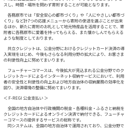
スし、時間・場所を問わず寄附することが可能となります。
各務原市では「安全安心の都市づくり」や「人にやさしい都市づ
くり」など計7つの応援メニューから寄附の使途を選ぶことが出来
るほか、新たに寄附のお礼として地元特産品を活用することで、寄
附者に各務原市に愛着を持ってもらえる、また懐かしんでもらえる
ような制度としております。
共立クレジットは、公金分野におけるクレジットカード決済の導
入実現をはじめ、今後もさらなる利用分野の拡大により、お客さま
の利便性向上に努めてまいります。
フューチャーコマースは、今後拡大が見込まれる公金分野でのク
レジットカードによるインターネット収納サービスにおいて、利用
者の安全性と利便性の向上および地方自治体の収納業務の効率化を
図り、決済環境の整備に努めてまいります。
＜ F-REGI 公金支払い ＞
全国の地方自治体や行政機関の税金・各種料金・ふるさと納税を
クレジットカードによるオンライン決済で納付できる、フューチャ
ーコマースの提供するサービスの総称です。
同システムは、全国の地方自治体で運用されており、公金分野で