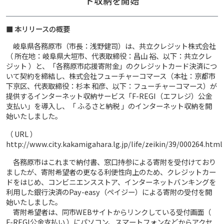
ト収納を開始
■ 本リリースの概要
岐阜県各務原市（市長：浅野健司）は、共立クレジット株式会社
（ 所在地：岐阜県大垣市、代表取締役：昌山 裕、以下：共立クレ
ジット ）と、「各務原市応援寄附金」のクレジットカード決済につ
いて契約を締結し、株式会社フューチャーコマース（本社：京都市
下京区、代表取締役：杉本 和彦、以下：フューチャーコマース）が
提供するインターネット収納サービス「F-REGI（エフレジ）公金
支払い」を導入し、「 ふるさと納税 」のインターネット収納を開
始いたしました。
（ URL ）
http://www.city.kakamigahara.lg.jp/life/zeikin/39/000264.html
各務原市はこれまで納付書、窓口持参による寄附を受付けており
ましたが、寄附希望者の更なる利便性向上のため、クレジットカー
ドをはじめ、コンビニエンスストア、インターネットバンキングを
利用した銀行決済のPay-easy（ペイジー）による寄附の受付を開
始いたしました。
寄附希望者は、同市WEBサイトからリンクしている受付画面（
F-REGI公金支払い ）にパソコン、スマートフォンなどからアクセ