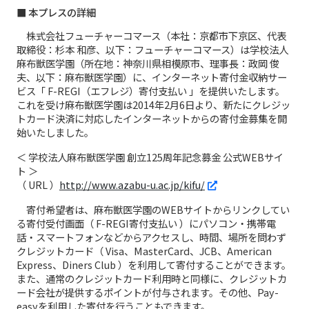
■ 本プレスの詳細
株式会社フューチャーコマース（本社：京都市下京区、代表
取締役：杉本 和彦、以下：フューチャーコマース）は学校法人
麻布獣医学園（所在地：神奈川県相模原市、理事長：政岡 俊
夫、以下：麻布獣医学園）に、インターネット寄付金収納サー
ビス「 F-REGI（エフレジ）寄付支払い 」を提供いたします。
これを受け麻布獣医学園は2014年2月6日より、新たにクレジッ
トカード決済に対応したインターネットからの寄付金募集を開
始いたしました。
＜ 学校法人麻布獣医学園 創立125周年記念募金 公式WEBサイ
ト ＞
（ URL ）
http://www.azabu-u.ac.jp/kifu/
寄付希望者は、麻布獣医学園のWEBサイトからリンクしてい
る寄付受付画面（ F-REGI寄付支払い ）にパソコン・携帯電
話・スマートフォンなどからアクセスし、時間、場所を問わず
クレジットカード（ Visa、MasterCard、JCB、American
Express、Diners Club ）を利用して寄付することができます。
また、通常のクレジットカード利用時と同様に、クレジットカ
ード会社が提供するポイントが付与されます。その他、Pay-
easyを利用した寄付を行うこともできます。