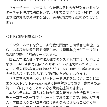
フューチャーコマースは、今後更なる拡大が見込まれるイン
ターネット決済市場において、利用者の安全性と利便性向上お
よび収納業務の効率化を図り、決済環境の整備に努めてまいり
ます。
＜ F-REGI寄付支払い ＞
インターネットを介して寄付受付画面から情報管理機能、さ
らには多様な決済手段を搭載した、決済専業会社が唯一提供す
るASP型寄付金収納サービスです。
国立大学法人様・学校法人様でのシステム開発は一切不要と
なり、F-REGI 寄付支払い へセキュリティ連携のみでスピーデ
ィーに導入可能な点を評価いただき、現在30以上の全国の国立
大学法人様・学校法人様にご利用いただいております。
さらに支払方法はクレジットカード決済をはじめ、コンビニ
エンスストア、Pay-easy決済に標準対応しており、寄付者の決
済ニーズに応えることのできる環境を提供できます。
本システムは、導入検討時から導入後までの全行程をフュー
チャーコマース一社でサポートしておりますので、国立大学法
人・学校法人のご担当者様には負担を感じさせることなく導
入・運用・管理を実現いただいております。