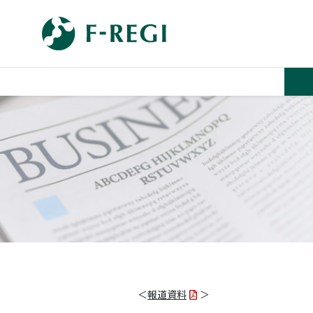
＜
報道資料
＞