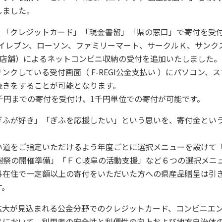
しました。
「クレジットカード」「現金書留」「県の窓口」で寄付を受
-イレブン、ローソン、ファミリーマート、サークルＫ、サンク
千店舗）によるネットコンビニ収納の受付を追加いたしました。
クしている受付画面（ F-REGI公金支払い ）にパソコン、
続きをすることが可能となります。
千円までの寄付を受付け、1千円単位での寄付が可能です。
ふが好き」「ぎふを応援したい」という思いを、寄付金とい
。
道をご指定いただけるよう年度ごとに選択メニューを設けて
育樹祭の開催準備」「ＦＣ岐阜の活動支援」など６つの選択メニ
外在住で一定額以上の寄付をいただいた方への県産品贈呈は引
す。
が見込まれる公金分野でのクレジットカード、コンビニエンススト
スにおいて、利用者の安全性と利便性の向上および地方自治体