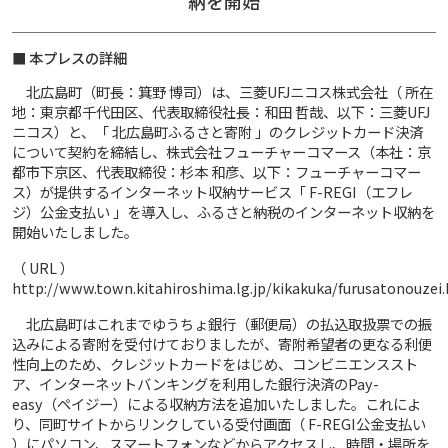
納を開始
■ 本プレスの詳細
北広島町（町長：箕野 博司）は、三菱UFJニコス株式会社（ 所在
地：東京都千代田区、代表取締役社長：和田 哲哉、以下：三菱UFJ
ニコス）と、「 北広島町ふるさと寄附 」のクレジットカード決済
について契約を締結し、株式会社フューチャーコマース（本社：京
都市下京区、代表取締役：杉本 和彦、以下：フューチャーコマー
ス）が提供するインターネット収納サービス「 F-REGI（エフレ
ジ）公金支払い 」を導入し、ふるさと納税のインターネット収納を
開始いたしました。
（ URL ）
http://www.town.kitahiroshima.lg.jp/kikakuka/furusatonouzei
北広島町はこれまでゆうちょ銀行（郵便局）の払込取扱票での振
込みによる寄附を受付けておりましたが、寄附希望者の更なる利便
性向上のため、クレジットカードをはじめ、コンビニエンススト
ア、インターネットバンキングを利用した銀行決済のPay-
easy（ペイジー）による収納方法を追加いたしました。これによ
り、同町サイトからリンクしている受付画面（ F-REGI公金支払い
）にパソコン、スマートフォンなどからアクセスし、時間・場所を