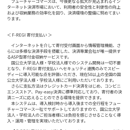
フューチャーコマースは、今後更なる拡大が見込まれるイン
ターネット決済市場において、利用者の安全性と利便性の向上
および収納業務の効率化を図り、決済環境の整備に努めてまい
ります。
＜ F-REGI 寄付支払い ＞
インターネットを介して寄付受付画面から情報管理機能、さ
らには多様な決済手段を搭載した、決済専業会社が唯一提供す
るASP型寄付金収納サービスです。
国公立大学法人様・学校法人様でのシステム開発は一切不要
となり、F-REGI 寄付支払い へセキュリティ連携のみでスピー
ディーに導入可能な点を評価いただき、現在50以上の全国の国
公立大学法人様・学校法人様にご利用いただいております。
さらに支払方法はクレジットカード決済をはじめ、コンビニ
エンスストア、Pay-easy決済に標準対応しており、寄付者の決
済ニーズに応えることのできる環境を提供できます。
本システムは、導入検討時から導入後までの全行程をフュー
チャーコマース一社でサポートしておりますので、国公立大学
法人・学校法人のご担当者様には負担を感じさせることなく導
入・運用・管理を実現いただいております。