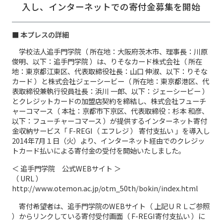
入し、
インターネットでの寄付金募集を開始
■ 本プレスの詳細
学校法人追手門学院（ 所在地：大阪府茨木市、理事長：川原
俊明、以下：追手門学院 ）は、りそなカード株式会社（ 所在
地：東京都江東区、代表取締役社長：山口 伸淑、以下：りそな
カード ）と株式会社ジェーシービー（ 所在地：東京都港区、代
表取締役兼執行役員社長：浜川 一郎、以下：ジェーシービー ）
とクレジットカードの加盟店契約を締結し、株式会社フューチ
ャーコマース（ 本社：京都市下京区、代表取締役：杉本 和彦、
以下：フューチャーコマース ）が提供するインターネット寄付
金収納サービス「 F-REGI（ エフレジ ） 寄付支払い 」を導入し
2014年7月１日（火）より、インターネット経由でのクレジッ
トカード払いによる寄付金の受付を開始いたしました。
＜ 追手門学院 公式WEBサイト ＞
（ URL ）
http://www.otemon.ac.jp/otm_50th/bokin/index.html
寄付希望者は、追手門学院のWEBサイト（ 上記ＵＲＬご参照
）からリンクしている寄付受付画面（ F-REGI寄付支払い ）に