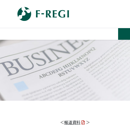
＜
報道資料
＞