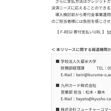
さらに支払方法はクレジットカー
決済ニーズに応えることのできる
導入検討前から寄付金事業運用
のご担当者様には負担を感じさせ
【 F-REGI 寄付支払いURL 】
ht
＜ 本リリースに関する報道機関か
学校法人久留米大学
財務部経理課
TEL：09
E-Mail：keiri@kurume-u.a
九州カード株式会社
営業部 担当：松本・藤木
E-Mail：hayato@kyushu-ca
株式会社フューチャーコマ