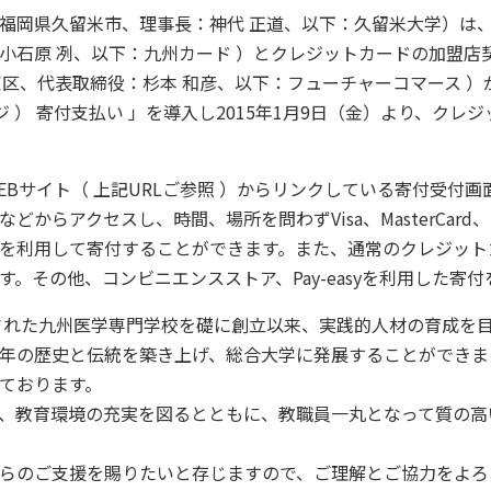
岡県久留米市、理事長：神代 正道、以下：久留米大学）は、
小石原 冽、以下：九州カード ）とクレジットカードの加盟店
京区、代表取締役：杉本 和彦、以下：フューチャーコマース 
フレジ ） 寄付支払い 」を導入し2015年1月9日（金）より、ク
サイト（ 上記URLご参照 ）からリンクしている寄付受付画面（ 
アクセスし、時間、場所を問わずVisa、MasterCard、JCB、A
を利用して寄付することができます。また、通常のクレジット
。その他、コンビニエンスストア、Pay-easyを利用した寄
された九州医学専門学校を礎に創立以来、実践的人材の育成を
年の歴史と伝統を築き上げ、総合大学に発展することができま
ております。
、教育環境の充実を図るとともに、教職員一丸となって質の高
らのご支援を賜りたいと存じますので、ご理解とご協力をよろ