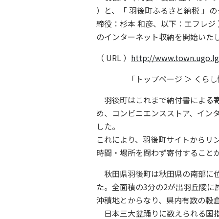
）と、「 羽後町ふるさと納税 」
締役：杉本 和彦、以下：エフレジ 
のインターネット収納を開始いた
（ URL ）
http://www.town.ugo.lg
「トップページ ＞ くらし情報 
羽後町はこれまで納付書による寄
め、コンビニエンスストア、インター
した。
これにより、羽後町サイトからリン
時間・場所を問わず寄付すること
秋田県羽後町は秋田県の南部に位置
た。全面積の3分の2が出羽丘陵
沖積地とからなり、県内有数の穀
日本三大盆踊りに数えられる国指定