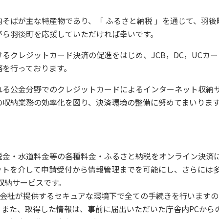
そばが主な特産物であり、「 ふるさと納税 」を通じて、羽後
がら羽後町を応援していただければ幸いです。
クレジットカード決済の促進をはじめ、JCB，DC，UCカ
務を行っております。
る公金分野でのクレジットカードによるインターネット収納
の収納業務の効率化を図り、決済環境の整備に努めてまいりま
金・水道料金等の各種料金・ふるさと納税をオンライン決済
ットを介して申請受付から情報管理までを可能にし、さらには
金収納サービスです。
済代行会社が提供するセキュアな環境下で全ての手続きを行います
また、取得した情報は、事前に届出いただいた庁舎内PCからの