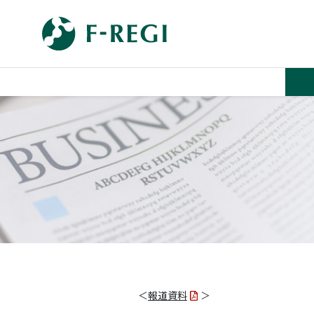
＜
報道資料
＞