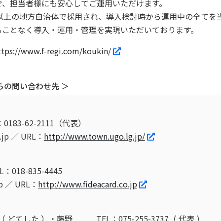
で、担当者様にも安心してご運用いただけます。
以上の地方自治体で採用され、導入検討時から運用中の全てを
ることなく導入・運用・管理を実現いただいております。
ttps://www.f-regi.com/koukin/
らの問い合わせ先 ＞
：0183-62-2111（代表）
.jp ／ URL：
http://www.town.ugo.lg.jp/
L：018-835-4445
.jp ／ URL：
http://www.fideacard.co.jp
 どてした ）・藤野
TEL：075-255-3737（ 代表 ）