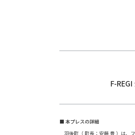
F-RE
■ 本プレスの詳細
羽後町（ 町長：安藤 豊 ）は、