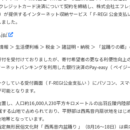
のクレジットカード決済について契約を締結し、株式会社エフレ
）が提供するインターネット収納サービス「 F-REGI 公金支払
しました。
.jp/
＞ 生活便利帳 ＞ 税金 ＞ 諸証明・納税 ＞ 「盆踊りの郷
付を受付けておりましたが、寄付希望者の更なる利便性向上
ネットバンキングを利用した銀行決済のPay-easy（ ペイ
クしている受付画面（ F-REGI公金支払い ）にパソコン、ス
が可能となります。
し、人口約16,000人230平方キロメートルの出羽丘陵内陸
に属する山地で占められており、平野部は西馬音内扇状地をはじ
倉地帯となっています。
無形民俗文化財「 西馬音内盆踊り 」（8月16〜18日）は