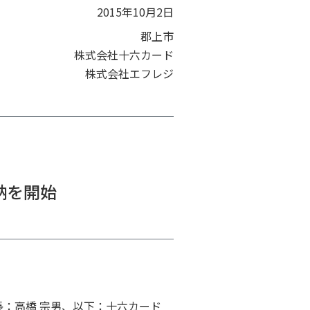
2015年10月2日
郡上市
株式会社十六カード
株式会社エフレジ
収納を開始
長：高橋 宗男、以下：十六カード