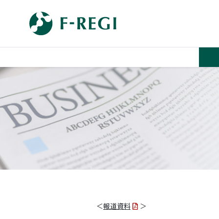
＜
報道資料
＞