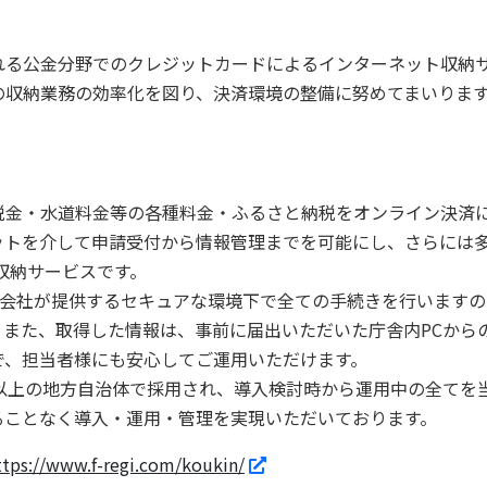
る公金分野でのクレジットカードによるインターネット収納
の収納業務の効率化を図り、決済環境の整備に努めてまいりま
金・水道料金等の各種料金・ふるさと納税をオンライン決済
ットを介して申請受付から情報管理までを可能にし、さらには
金収納サービスです。
済代行会社が提供するセキュアな環境下で全ての手続きを行います
また、取得した情報は、事前に届出いただいた庁舎内PCからの
で、担当者様にも安心してご運用いただけます。
以上の地方自治体で採用され、導入検討時から運用中の全てを
ることなく導入・運用・管理を実現いただいております。
ttps://www.f-regi.com/koukin/