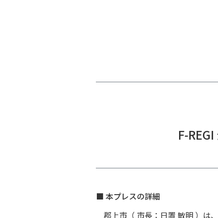
F-RE
■ 本プレスの詳細
郡上市（ 市長：日置 敏明 ）は