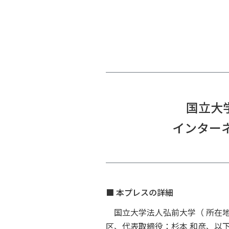
国立大学
インター
■ 本プレスの詳細
国立大学法人弘前大学（ 所在地
区、代表取締役：杉本 和彦、以下