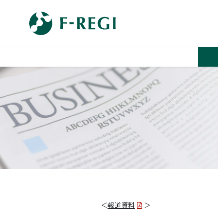
＜
報道資料
＞