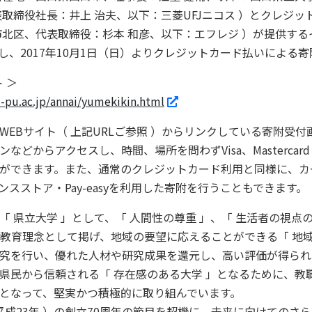
表取締役社長：井上 治夫、以下：三菱UFJニコス ）とクレジ
市北区、代表取締役：杉本 和彦、以下：エフレジ ）が提供す
を導入し、2017年10月1日（日）よりクレジットカード払いによ
 ＞
-pu.ac.jp/annai/yumekikin.html
サイト（ 上記URLご参照 ）からリンクしている寄附受付画面（
などからアクセスし、時間、場所を問わずVisa、Masterca
ができます。また、通常のクレジットカード利用と同様に、カ
スストア・Pay-easyを利用した寄附を行うこともできます。
県立大学 」として、「 人間性の尊重 」、「 生活者の視点の
つを教育理念として掲げ、地域の要望に応えることができる「 地
究を行い、優れた人材や研究成果を還元し、高い評価が得られ
県民から信頼される「 存在感のある大学 」となるために、教
となって、堅実かつ積極的に取り組んでいます。
平成23年 ）の創立70周年の節目を契機に、未来に向けてのさ