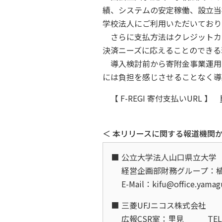
績、システムの安定稼働、設立当
学校法人にご利用いただいており
さらに支払方法はクレジットカー
決済ニーズに応えることのできる
導入検討前から寄附金事業運用
には負担を感じさせることなく導
【 F-REGI 寄付支払いURL 】
＜ 本リリースに関する報道機関か
公立大学法人山口県立大学
経営企画部財務グループ：
E-Mail：kifu@office.yamag
三菱UFJニコス株式会社
広報CSR室：里見
TE