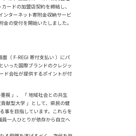
ットカードの加盟店契約を締結し、
るインターネット寄附金収納サービ
る寄附金の受付を開始いたしました。
 F-REGI 寄付支払い ）にパ
rdといった国際ブランドのクレジッ
ード会社が提供するポイントが付
重視 」、 「 地域社会との共生
域貢献型大学 」として、県民の健
る事を目指しています。これらを
職員一人ひとりが依存から自立へ
らなる飛躍を遂げるべく、次代を担