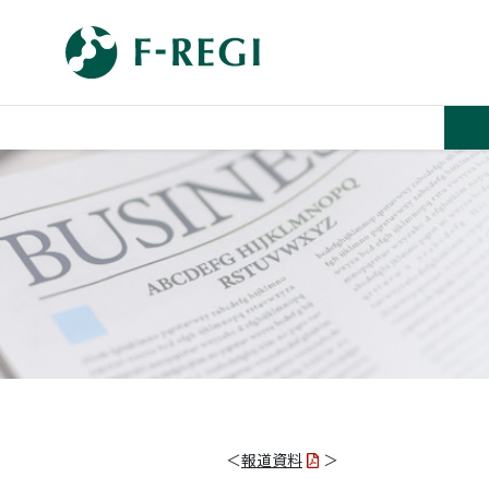
＜
報道資料
＞