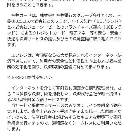
附を行うこともできます。
福井カードは、株式会社福井銀行のグループ会社として、三
菱UFJニコス株式会社とのフランチャイズ契約（ DCブランド ）
と株式会社ジェーシービーとのフランチャイズ契約（ JCBブラ
ンド ）によるクレジットカード、電子マネー等の安心・安全・
快適な決済サービスの提供及びその環境整備に取り組んでおり
ます。
エフレジは、今後更なる拡大が見込まれるインターネット決
済市場において、利用者の安全性と利便性の向上および収納業
務の効率化を図り、決済環境の整備に努めてまいります。
＜ F-REGI 寄付支払い ＞
インターネットを介して寄附受付画面から情報管理機能、さ
らには多様な決済手段を搭載した、決済代行会社が唯一提供す
るASP型寄附金収納サービスです。
当社一社が提供するサービスのみでオンライン寄附金収納を
実現します。寄附申込みから手続き完了まで統一した画面デザ
インのもと、決済代行会社が提供するセキュアな環境下で寄附
手続きを行いますので、違和感なくシームレスにご利用いただ
けます。