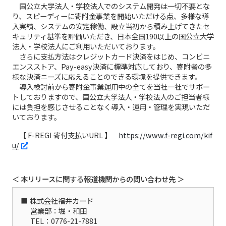
国公立大学法人・学校法人でのシステム開発は一切不要とな
り、スピーディーに寄附金事業を開始いただける点、多様な導
入実績、システムの安定稼働、設立当初から積み上げてきたセ
キュリティ基準を評価いただき、日本全国190以上の国公立大学
法人・学校法人にご利用いただいております。
さらに支払方法はクレジットカード決済をはじめ、コンビニ
エンスストア、Pay-easy決済に標準対応しており、寄附者の多
様な決済ニーズに応えることのできる環境を提供できます。
導入検討前から寄附金事業運用中の全てを当社一社でサポー
トしておりますので、国公立大学法人・学校法人のご担当者様
には負担を感じさせることなく導入・運用・管理を実現いただ
いております。
【 F-REGI 寄付支払いURL 】
https://www.f-regi.com/kif
u/
＜ 本リリースに関する報道機関からの問い合わせ先 ＞
株式会社福井カード
営業部：堀・和田
TEL：0776-21-7881