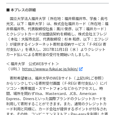
■ 本プレスの詳細
国立大学法人福井大学（ 所在地：福井県福井市、学長：眞弓
光文、以下：福井大学 ）は、株式会社福井カード（ 所在地：福
井県福井市、代表取締役社長：黒川 俊彦、以下：福井カード ）
とクレジットカードの加盟店契約を締結し、株式会社エフレジ
（ 本社：大阪市北区、代表取締役：杉本 和彦、以下：エフレジ
）が提供するインターネット寄附金収納サービス「 F-REGI 寄
付支払い 」を導入し、2017年11月1日（ 水 ）よりクレジット
カード払いによる寄附金の受付を開始いたしました。
＜ 福井大学 公式WEBサイト ＞
（ URL ）
https://www.u-fukui.ac.jp/kikin/
寄附希望者は、福井大学のWEBサイト（ 上記URLご参照 ）
からリンクしている寄附受付画面（ F-REGI 寄付支払い ）にパ
ソコン・携帯電話・スマートフォンなどからアクセスし、時
間、場所を問わずVisa、Mastercard、JCB、American
Express、Dinersといった国際ブランドのクレジットカードを
利用して寄附することができます。また、通常のクレジットカ
ード利用と同様に、カード会社が提供するポイントが付与され
ます。その他、コンビニエンスストア・Pay-easyを利用した寄