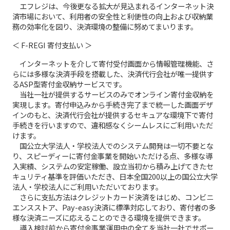
エフレジは、今後更なる拡大が見込まれるインターネット決
済市場において、利用者の安全性と利便性の向上および収納業
務の効率化を図り、決済環境の整備に努めてまいります。
＜ F-REGI 寄付支払い ＞
インターネットを介して寄付受付画面から情報管理機能、さ
らには多様な決済手段を搭載した、決済代行会社が唯一提供す
るASP型寄付金収納サービスです。
当社一社が提供するサービスのみでオンライン寄付金収納を
実現します。寄付申込みから手続き完了まで統一した画面デザ
インのもと、決済代行会社が提供するセキュアな環境下で寄付
手続きを行いますので、違和感なくシームレスにご利用いただ
けます。
国公立大学法人・学校法人でのシステム開発は一切不要とな
り、スピーディーに寄付金事業を開始いただける点、多様な導
入実績、システムの安定稼働、設立当初から積み上げてきたセ
キュリティ基準を評価いただき、日本全国200以上の国公立大学
法人・学校法人にご利用いただいております。
さらに支払方法はクレジットカード決済をはじめ、コンビニ
エンスストア、Pay-easy決済に標準対応しており、寄付者の多
様な決済ニーズに応えることのできる環境を提供できます。
導入検討前から寄付金事業運用中の全てを当社一社でサポー