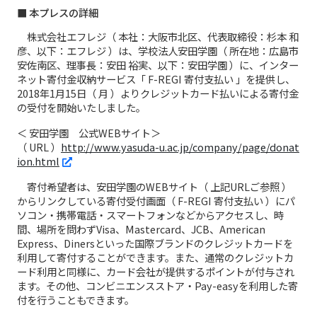
■ 本プレスの詳細
株式会社エフレジ（ 本社：大阪市北区、代表取締役：杉本 和
彦、以下：エフレジ ）は、学校法人安田学園（ 所在地：広島市
安佐南区、理事長：安田 裕実、以下：安田学園 ）に、インター
ネット寄付金収納サービス「 F-REGI 寄付支払い 」を提供し、
2018年1月15日（ 月 ）よりクレジットカード払いによる寄付金
の受付を開始いたしました。
＜ 安田学園 公式WEBサイト＞
（ URL ）
http://www.yasuda-u.ac.jp/company/page/donat
ion.html
寄付希望者は、安田学園のWEBサイト（ 上記URLご参照 ）
からリンクしている寄付受付画面（ F-REGI 寄付支払い ）にパ
ソコン・携帯電話・スマートフォンなどからアクセスし、時
間、場所を問わずVisa、Mastercard、JCB、American
Express、Dinersといった国際ブランドのクレジットカードを
利用して寄付することができます。また、通常のクレジットカ
ード利用と同様に、カード会社が提供するポイントが付与され
ます。その他、コンビニエンスストア・Pay-easyを利用した寄
付を行うこともできます。