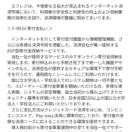
エフレジは、今後更なる拡大が見込まれるインターネット決
済市場において、利用者の安全性と利便性の向上および収納業
務の効率化を図り、決済環境の整備に努めてまいります。
＜ F-REGI 寄付支払い ＞
インターネットを介して寄付受付画面から情報管理機能、さ
らには多様な決済手段を搭載した、決済会社が唯一提供する
ASP型寄付金収納サービスです。
当社一社が提供するサービスのみでオンライン寄付金収納を
実現します。寄付申込みから手続き完了まで統一した画面デザ
インのもと、決済会社が提供するセキュアな環境下で寄付手続
きを行うので、違和感なくシームレスにご利用いただけます。
国公立大学法人・学校法人でのシステム開発は一切不要とな
り、スピーディーに寄付金事業を開始いただける点、多様な導
入実績、システムの安定稼働、設立当初から積み上げてきたセ
キュリティ基準を評価いただき、日本全国220以上の国公立大学
法人・学校法人にご利用いただいております。
さらに支払方法はクレジットカード決済をはじめ、コンビニ
エンスストア、Pay-easy決済に標準対応しており、寄付者の多
様な決済ニーズに応えることのできる環境を提供できます。
導入検討前から寄付金事業運用中の全てを当社一社でサポー