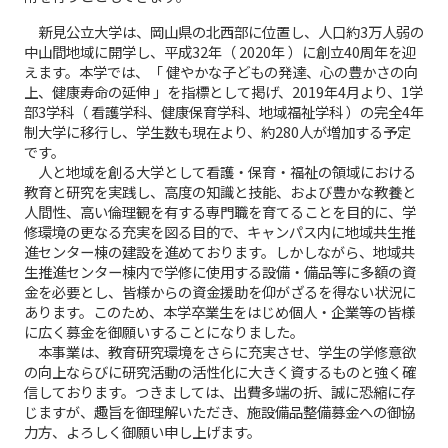
新見公立大学は、岡山県の北西部に位置し、人口約3万人弱の
中山間地域に開学し、平成32年（ 2020年 ）に創立40周年を迎
えます。本学では、「 健やかな子どもの発達、心の豊かさの向
上、健康寿命の延伸 」を指標として掲げ、2019年4月より、1学
部3学科（ 看護学科、健康保育学科、地域福祉学科 ）の完全4年
制大学に移行し、学生数も現在より、約280人が増加する予定
です。
人と地域を創る大学として看護・保育・福祉の領域における
教育と研究を実践し、高度の知識と技能、および豊かな教養と
人間性、高い倫理観を有する専門職を育てることを目的に、学
修環境の更なる充実を図る目的で、キャンパス内に地域共生推
進センター棟の建設を進めております。しかしながら、地域共
生推進センター棟内で学修に使用する設備・備品等に多額の資
金を必要とし、皆様からの資金援助を仰がざるを得ない状況に
あります。このため、本学卒業生をはじめ個人・企業等の皆様
に広く募金を御願いすることになりました。
本事業は、教育研究環境をさらに充実させ、学生の学修意欲
の向上ならびに研究活動の活性化に大きく資するものと強く確
信しております。つきましては、出費多端の折、誠に恐縮に存
じますが、趣旨を御理解いただき、施設備品整備募金への御協
力方、よろしく御願い申し上げます。