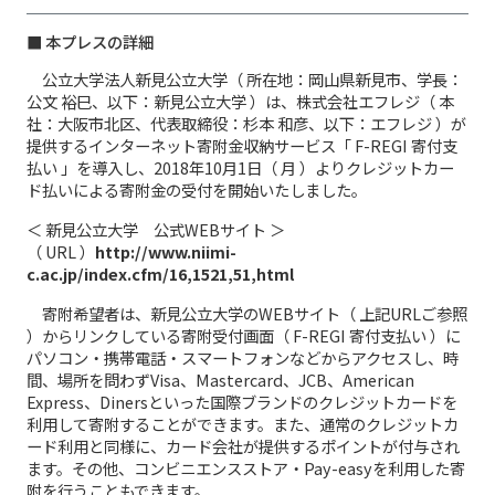
■ 本プレスの詳細
公立大学法人新見公立大学（ 所在地：岡山県新見市、学長：
公文 裕巳、以下：新見公立大学 ）は、株式会社エフレジ（ 本
社：大阪市北区、代表取締役：杉本 和彦、以下：エフレジ ）が
提供するインターネット寄附金収納サービス「 F-REGI 寄付支
払い 」を導入し、2018年10月1日（ 月 ）よりクレジットカー
ド払いによる寄附金の受付を開始いたしました。
＜ 新見公立大学 公式WEBサイト ＞
（ URL ）
http://www.niimi-
c.ac.jp/index.cfm/16,1521,51,html
寄附希望者は、新見公立大学のWEBサイト（ 上記URLご参照
）からリンクしている寄附受付画面（ F-REGI 寄付支払い ）に
パソコン・携帯電話・スマートフォンなどからアクセスし、時
間、場所を問わずVisa、Mastercard、JCB、American
Express、Dinersといった国際ブランドのクレジットカードを
利用して寄附することができます。また、通常のクレジットカ
ード利用と同様に、カード会社が提供するポイントが付与され
ます。その他、コンビニエンスストア・Pay-easyを利用した寄
附を行うこともできます。