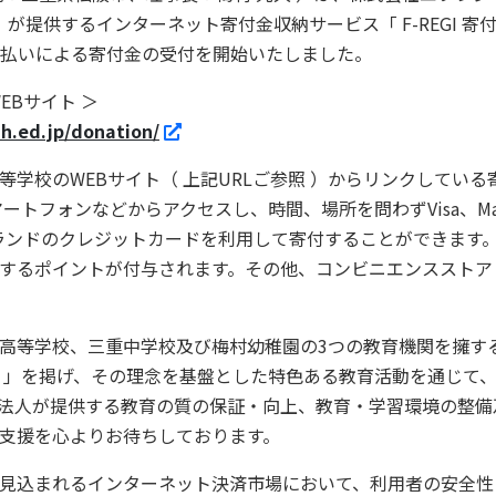
が提供するインターネット寄付金収納サービス「 F-REGI 寄付
ード払いによる寄付金の受付を開始いたしました。
EBサイト ＞
h.ed.jp/donation/
校のWEBサイト（ 上記URLご参照 ）からリンクしている寄付受
フォンなどからアクセスし、時間、場所を問わずVisa、Masterc
った国際ブランドのクレジットカードを利用して寄付することができま
るポイントが付与されます。その他、コンビニエンスストア・Pa
等学校、三重中学校及び梅村幼稚園の3つの教育機関を擁する
 」を掲げ、その理念を基盤とした特色ある教育活動を通じて
法人が提供する教育の質の保証・向上、教育・学習環境の整備
支援を心よりお待ちしております。
見込まれるインターネット決済市場において、利用者の安全性