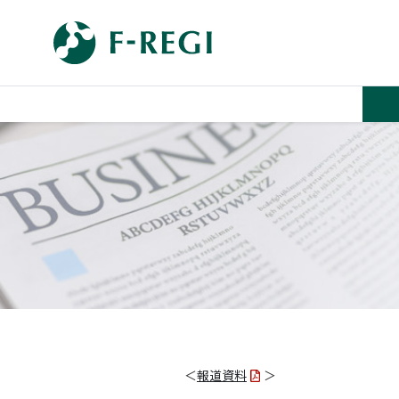
＜
報道資料
＞