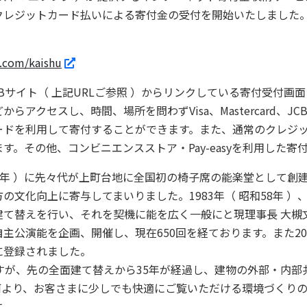
）よりクレジットカード払いによる寄付金の受付を開始いたしました
.com/kaishu
イト（ 上記URLご参照 ）からリンクしている寄付受付画面（ F
セスし、時間、場所を問わずVisa、Mastercard、JCB、Ameri
ードを利用して寄付することができます。また、通常のクレジ
す。その他、コンビニエンスストア・Pay-easyを利用した寄
10年 ）に先々代が上町台地に全国初の椅子席の能楽堂として創
の文化向上に寄与してまいりました。1983年（ 昭和58年 
て替えを行い、それを契機に能を広く一般にと現理事長 大槻文
公演能を企画、開催し、現在650回を経ております。また201
」に登録されました。
すが、先の全面建て替えから35年が経過し、建物の外部・内部
何より、お客さまに少しでも快適にご覧いただける環境づくり
す。