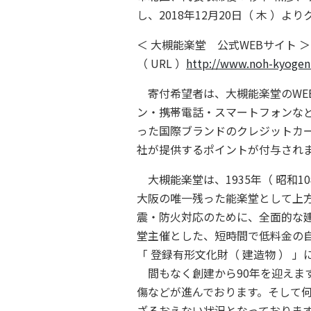
し、2018年12月20日（ 木 
＜ 大槻能楽堂 公式WEBサイト ＞
（ URL ）
http://www.noh-kyogen
寄付希望者は、大槻能楽堂のWEBサ
ン・携帯電話・スマートフォンなどからアク
った国際ブランドのクレジットカ
社が提供するポイントが付与されま
大槻能楽堂は、1935年（ 昭和
大阪の唯一残った能楽堂として上方
震・防火対応のために、全面的な建
堂主催とした、短時間で低料金の自主
「 登録有形文化財（ 建造物 ） 
間もなく創建から90年を迎えま
傷などが進んでおります。そして
ざるおえない状況となっておりま