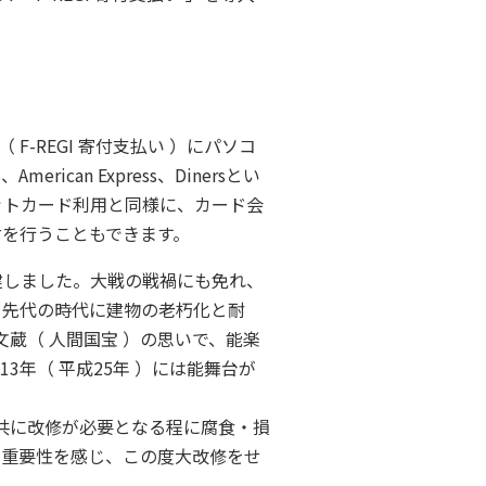
。
-REGI 寄付支払い ）にパソコ
can Express、Dinersとい
ットカード利用と同様に、カード会
付を行うこともできます。
建しました。大戦の戦禍にも免れ、
）、先代の時代に建物の老朽化と耐
蔵（ 人間国宝 ）の思いで、能楽
3年（ 平成25年 ）には能舞台が
共に改修が必要となる程に腐食・損
の重要性を感じ、この度大改修をせ