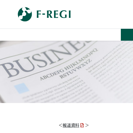
＜
報道資料
＞