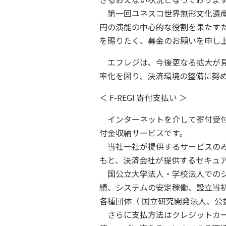
第一回ユネスコ世界無形文化遺産
円の演能の中心的な役割を果たす
を賜りたく、募金のお願いを申し
エフレジは、今後更なる拡大が見
率化を図り、決済環境の整備に努
＜ F-REGI 寄付支払い ＞
インターネットを介して寄付受付
付金収納サービスです。
当社一社が提供するサービスのみ
もと、決済会社が提供するセキュ
国公立大学法人・学校法人でのシ
績、システムの安定稼働、設立当初
各種団体（ 国立研究開発法人、公
さらに支払方法はクレジットカード