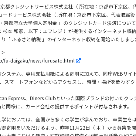
、京都クレジットサービス株式会社（ 所在地：京都市下京区、
カードサービス株式会社（ 所在地：京都市下京区、代表取締役
学・京都府立大学個人寄附金 」のクレジットカード決済につい
杉本 和彦、以下：エフレジ ）が提供するインターネット収納サービ
 ）より「 ふるさと納税 」のインターネット収納を開始いたしまし
 ＞
jp/fu-daigaku/news/furusato.html
システム、専用支払用紙による寄附に加えて、同庁WEBサイ
パソコン、スマートフォンなどからアクセスし、時間・場所を問わず
merican Express、Diners Clubといった国際ブランドの
時と同様に、カード会社の提供するポイントが付与されます。
学においては、全国から多くの学生が学んでおり、卒業生をは
御寄附をいただけるよう、昨年11月22日（ 木 ）から募集を
府立大学における教育・研究環境の整備や地域貢献活動などに