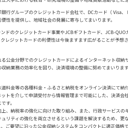
ループのクレジットカード会社で、DCカード（ Visa、 Mas
利便性を提供し、地域社会の発展に寄与してまいります。
ンドのクレジットカード事業やJCBギフトカード、JCB-QU
。クレジットカードの利便性は今後ますます広がることが予想
る公金分野でのクレジットカードによるインターネット収納
の収納業務の効率化を図り、決済環境の整備に努めてまいりま
料金等の各種料金・ふるさと納税をオンライン決済にて納付でき
ネットを介して申請受付から情報管理まで可能にした、決済会
スです。
上、納税率の強化に向けた取り組み、また、行政サービスの
キュリティの強化を両立させるという課題を解決するため、更
え、ご要望に沿った公金収納システムをコンパクトに適正価格