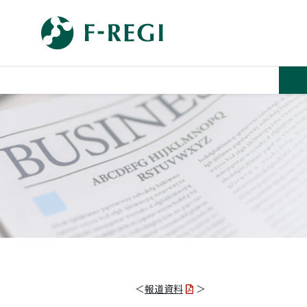
＜
報道資料
＞