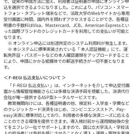
で、従来の申請方法に加え、利用者は証明書の申請にオンライン申
込を選択できるようになりました。これにより、パソコン・スマー
トフォン・タブレット端末などで、法政大学のWebサイトから専用
受付画面に時間、国内外を問わずアクセスすることができ、各種証
明書の手数料はVisa、Mastercard、JCB、American Expressとい
った国際ブランドのクレジットカードを利用しての支払いが可能と
なります。
※ オンライン申込には別途所定のシステム利用料が発生します。
※ 本システムに標準実装されている「 本人認証機能 」にて、運
転免許証・パスポートなどの本人確認書類をアップロードすること
により、申請にかかる紙媒体での郵送手続きが一切不要となりま
す。
＜ F-REGI 払込支払いについて ＞
「 F-REGI 払込支払い 」は、インターネットを介して申込受付画
面から情報管理機能さらには多様な決済手段を搭載した、決済代行
会社が唯一提供するASP型トータルサービスです。
教育機関向けには、各種証明書の他、検定料・入学金・学費など
のクレジットカード決済をはじめ、コンビニエンスストア、Pay-
easy決済に標準対応しており、利用者の多様な決済ニーズに応える
ことのできる環境を提供できます。導入検討前から運用開始後の全
てをエフレジ一社でサポートしますので、国公立大学法人・学校法
人の担当者には負担を感じさせることなく導入・運用・管理を実現