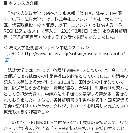
■ 本プレスの詳細
学校法人法政大学（ 所在地：東京都千代田区、総長：田中 優
子、以下：法政大学 ）は、株式会社エフレジ（ 本社：大阪市北
区、代表取締役：杉本 和彦、以下：エフレジ ）が提供する「 F-
REGI 払込支払い 」を導入し、2019年3月1日（ 金 ）より各種証明
書（ 卒業証明書等 ）のオンライン受付を開始いたしました。
＜ 法政大学 証明書オンライン申込システム ＞
（ URL ）
http://www.hosei.ac.jp/sotsugyosei/shinsei/hoho/
法政大学ではこれまで、各種証明書の申込については、窓口また
は郵送による紙面での申請書提出を必須としていました。申請書の
記入ミス等による大学側の対応に加え、国外からの申請について
は、郵送等にかかる時間・費用が嵩み、大学側・利用者側の双方に
とって負担が大きく、申請方法の多様化を要望する声が多く寄せら
れておりました。さらに、各種証明書の手数料を切手・国際返信切
手券で受付けていたため、クレジットカードを利用した支払方法の
拡充も大きな課題でした。
このたび、証明書の申込受付から発行手数料の支払いまで、ワン
ストップで導入ができる「 F-REGI 払込支払い 」を採用すること