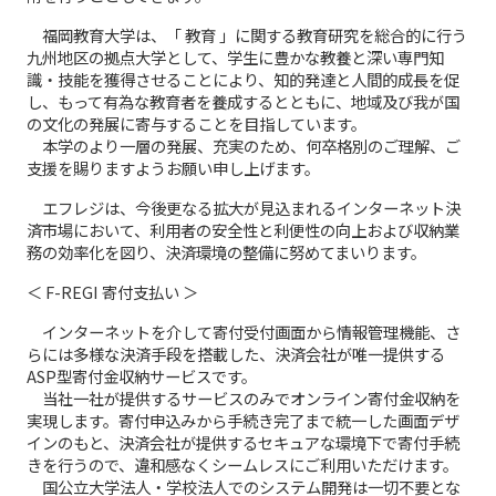
福岡教育大学は、「 教育 」に関する教育研究を総合的に行う
九州地区の拠点大学として、学生に豊かな教養と深い専門知
識・技能を獲得させることにより、知的発達と人間的成長を促
し、もって有為な教育者を養成するとともに、地域及び我が国
の文化の発展に寄与することを目指しています。
本学のより一層の発展、充実のため、何卒格別のご理解、ご
支援を賜りますようお願い申し上げます。
エフレジは、今後更なる拡大が見込まれるインターネット決
済市場において、利用者の安全性と利便性の向上および収納業
務の効率化を図り、決済環境の整備に努めてまいります。
＜ F-REGI 寄付支払い ＞
インターネットを介して寄付受付画面から情報管理機能、さ
らには多様な決済手段を搭載した、決済会社が唯一提供する
ASP型寄付金収納サービスです。
当社一社が提供するサービスのみでオンライン寄付金収納を
実現します。寄付申込みから手続き完了まで統一した画面デザ
インのもと、決済会社が提供するセキュアな環境下で寄付手続
きを行うので、違和感なくシームレスにご利用いただけます。
国公立大学法人・学校法人でのシステム開発は一切不要とな