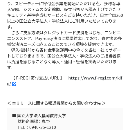
り、スピーディーに寄付金事業を開始いただける点、多様な導
入実績、システムの安定稼働、設立当初から積み上げてきたセ
キュリティ基準等当社サービスをご支持いただき、日本全国260
以上の国公立大学法人・学校法人にご利用いただいておりま
す。
さらに支払方法はクレジットカード決済をはじめ、コンビニ
エンスストア、Pay-easy決済に標準対応しており、寄付者の多
様な決済ニーズに応えることのできる環境を提供できます。
導入検討前から寄付金事業運用中の全てを当社一社でサポー
トしておりますので、国公立大学法人・学校法人のご担当者様
は負担を感じることなく導入・運用・管理を実現いただけま
す。
【 F-REGI 寄付支払いURL 】
https://www.f-regi.com/kif
u/
＜ 本リリースに関する報道機関からの問い合わせ先 ＞
国立大学法人福岡教育大学
財務企画課：丸野
TEL：0940-35-1210