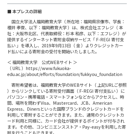
■ 本プレスの詳細
国立大学法人福岡教育大学（ 所在地：福岡県宗像市、学長：
櫻井 孝俊、以下：福岡教育大学 ）は、株式会社エフレジ（ 本
社：大阪市北区、代表取締役：杉本 和彦、以下：エフレジ ）が
提供するインターネット寄附金収納サービス「 F-REGI 寄付支
払い 」を導入し、2019年9月13日（ 金 ）よりクレジットカー
ド払いによる寄附金の受付を開始いたしました。
＜ 福岡教育大学 公式WEBサイト ＞
（ URL ）https://www.fukuoka-
edu.ac.jp/about/efforts/foundation/fukkyou_foundation
寄附希望者は、福岡教育大学のWEBサイト（ 上記URLご参照
）からリンクしている寄附受付画面（ F-REGI 寄付支払い ）に
パソコン・携帯電話・スマートフォンなどからアクセスし、時
間、場所を問わずVisa、Mastercard、JCB、American
Express、Dinersといった国際ブランドのクレジットカードを
利用して寄附することができます。また、通常のクレジットカ
ード利用と同様に、カード会社が提供するポイントが付与され
ます。その他、コンビニエンスストア・Pay-easyを利用した寄
附を行うこともできます。