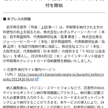
付を開始
■ 本プレスの詳細
岩手県花巻市（ 市長：上田 東一 ）は、市税等を納付される方の
利便性の向上を図るため、株式会社いわぎんディーシーカード（ 本
社：岩手県盛岡市、代表取締役社長：高澤 勇登 ）、株式会社東北
ジェーシービーカード（ 本社：岩手県盛岡市、代表取締役社長：佐
藤 正彦 ）を指定代理納付者に指定し、株式会社エフレジ（ 本社：
大阪市北区、代表取締役：杉本 和彦 ）の提供する「 F-REGI 公金支
払い 」を導入し、2020年4月1日（ 水 ）よりインターネット経由で
の市税等のクレジットカード収納業務を開始いたしました。
＜ 花巻市 納付サイト案内ページ ＞
（ URL ）
http://www.city.hanamaki.iwate.jp/kurashi/zeikin/n
oufu/1011420.html
納入義務者は、パソコン・スマートフォンなどで、花巻市のWeb
サイトからオンライン納付専用画面にアクセスし、納付書に記載さ
れた必要事項を入力のうえ、クレジットカードまたはネットバンキ
ングにより納付することができます。本サービスの導入により、24
時間場所を問わず納付することが可能となり、利便性が格段に向上