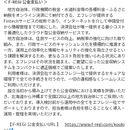
＜ F-REGI 公金支払い ＞
地方自治体、行政機関の税金・水道料金等の各種料金・ふるさと
納税をオンライン決済にて納付できる、エフレジが提供する
Fintechサービスの総称であり、インターネットを介して申請受付
から情報管理まで可能にした、決済会社が唯一提供する最小コスト
で最適化したクラウド型公金収納サービスです。
地方自治体は、住民サービスの向上、納税率の強化に向けた取り
組み、また、行政サービスのキャッシュレス化を積極的に推進する
一方、運用上の効率化と情報セキュリティの強化を両立させるとい
う課題を解決するため、更なるコスト負担を強いられる状況にあり
ます。エフレジはその状況を踏まえ、ご要望に沿った公金収納シス
テムをコンパクトに適正価格でご提案いたします。
利用者様は、決済会社であるエフレジ一社で提供するセキュアな
環境下で全ての手続きを行うので、一切の違和感なくシームレスに
ご利用いただけます。
設立当初から積み上げてきた公金収納における実績を評価いただ
き、北海道から沖縄まで全国220以上の地方自治体にてご採用いた
だいております。導入検討前から運用中の全てをエフレジ一社でサ
ポートしておりますので、担当者様は負担を感じることなく導入・
運用・管理を実現いただけます。
【 F-REGI 公金支払いURL 】
https://www.f-regi.com/kouki
n/