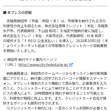
■ 本プレスの詳細
茨城県鉾田市（ 市長：岸田 一夫 ）は、市税等を納付される方の
利便性の向上を図るため、株式会社常陽クレジット（ 本社：茨城県
水戸市、代表取締役：下山田 和司 ）を指定代理納付者に指定し、
株式会社エフレジ（ 本社：大阪市北区、代表取締役：杉本 和彦 ）
の提供する「 F-REGI 公金支払い 」を導入し、2020年10月1日（ 木
）よりインターネット経由での市税等のクレジットカード収納業務
を開始いたしました。
＜ 鉾田市 納付サイト案内ページ ＞
（ URL ）
http://www.city.hokota.lg.jp/
納税義務者は、鉾田市のホームページからオンライン納付専用画
面にアクセスし、納付書に印字されたバーコード情報をスマートフ
ォン、タブレット端末のカメラ機能にて読み取り、必要事項を入力
のうえ、クレジットカードにより納付することができます。本サー
ビスの導入により、24時間場所を問わず納付することが可能とな
り、利便性が格段に向上します。また、クレジットカード会社が提
供するポイントも原則付与されます。
※クレジットカード納付には、一定のシステム利用料が必要とな