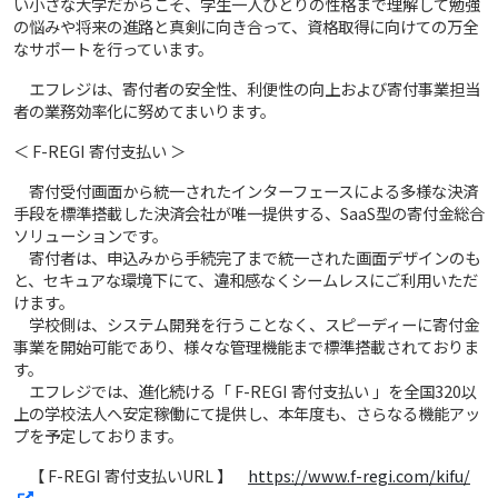
い小さな大学だからこそ、学生一人ひとりの性格まで理解して勉強
の悩みや将来の進路と真剣に向き合って、資格取得に向けての万全
なサポートを行っています。
エフレジは、寄付者の安全性、利便性の向上および寄付事業担当
者の業務効率化に努めてまいります。
＜ F-REGI 寄付支払い ＞
寄付受付画面から統一されたインターフェースによる多様な決済
手段を標準搭載した決済会社が唯一提供する、SaaS型の寄付金総合
ソリューションです。
寄付者は、申込みから手続完了まで統一された画面デザインのも
と、セキュアな環境下にて、違和感なくシームレスにご利用いただ
けます。
学校側は、システム開発を行うことなく、スピーディーに寄付金
事業を開始可能であり、様々な管理機能まで標準搭載されておりま
す。
エフレジでは、進化続ける「 F-REGI 寄付支払い 」を全国320以
上の学校法人へ安定稼働にて提供し、本年度も、さらなる機能アッ
プを予定しております。
【 F-REGI 寄付支払いURL 】
https://www.f-regi.com/kifu/