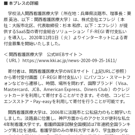
■ 本プレスの詳細
学校法人関西看護医療大学（ 所在地：兵庫県淡路市、理事長：栗
原 英治、以下：関西看護医療大学 ）は、株式会社エフレジ（ 本
社：大阪市北区、代表取締役：杉本 和彦、以下：エフレジ ）が提
供するSaaS型の寄付金総合ソリューション「 F-REGI 寄付支払い
」を導入し、2020年12月1日（ 火 ）よりインターネットによる寄
付金募集を開始いたしました。
＜ 関西看護医療大学 公式WEBサイト ＞
（ URL ）https://www.kki.ac.jp/news-2020-09-25-1611/
寄付者は、関西看護医療大学のWEBサイト（ 上記URLご参照 ）
から寄付受付画面（ F-REGI 寄付支払い ）にパソコン・スマートフ
ォンなどから遷移し、時間、場所を問わず、国際ブランド（ Visa、
Mastercard、JCB、American Express、Diners Club ）のクレジ
ットカードを利用して寄付することができます。その他、コンビニ
エンスストア・Pay-easyを利用して寄付を行うことが可能です。
関西看護医療大学は、2006年に淡路市と公私協力のもと開学いた
しました。淡路島に位置し、神戸方面からのアクセスが便利な私立
4年制看護大学です。看護師国家試験全国模試は7年連続全国ランキ
ング第1位を達成。看護学部のみの単科大学であり、学生数の少な