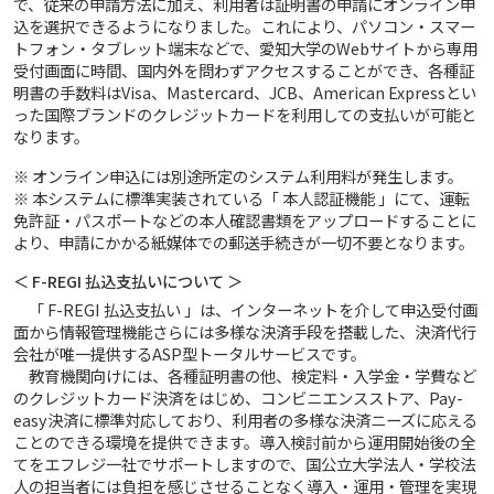
で、従来の申請方法に加え、利用者は証明書の申請にオンライン申
込を選択できるようになりました。これにより、パソコン・スマー
トフォン・タブレット端末などで、愛知大学のWebサイトから専用
受付画面に時間、国内外を問わずアクセスすることができ、各種証
明書の手数料はVisa、Mastercard、JCB、American Expressとい
った国際ブランドのクレジットカードを利用しての支払いが可能と
なります。
※ オンライン申込には別途所定のシステム利用料が発生します。
※ 本システムに標準実装されている「 本人認証機能 」にて、運転
免許証・パスポートなどの本人確認書類をアップロードすることに
より、申請にかかる紙媒体での郵送手続きが一切不要となります。
＜ F-REGI 払込支払いについて ＞
「 F-REGI 払込支払い 」は、インターネットを介して申込受付画
面から情報管理機能さらには多様な決済手段を搭載した、決済代行
会社が唯一提供するASP型トータルサービスです。
教育機関向けには、各種証明書の他、検定料・入学金・学費など
のクレジットカード決済をはじめ、コンビニエンスストア、Pay-
easy決済に標準対応しており、利用者の多様な決済ニーズに応える
ことのできる環境を提供できます。導入検討前から運用開始後の全
てをエフレジ一社でサポートしますので、国公立大学法人・学校法
人の担当者には負担を感じさせることなく導入・運用・管理を実現