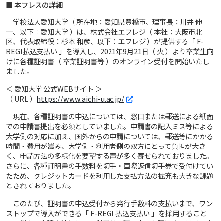
■ 本プレスの詳細
学校法人愛知大学（ 所在地：愛知県豊橋市、理事長：川井 伸
一、以下：愛知大学 ）は、株式会社エフレジ（ 本社：大阪市北
区、代表取締役：杉本 和彦、以下：エフレジ ）が提供する「 F-
REGI払込支払い 」を導入し、2021年9月21日（ 火 ）より卒業生向
けに各種証明書（ 卒業証明書等 ）のオンライン受付を開始いたし
ました。
＜ 愛知大学 公式WEBサイト ＞
（ URL ）
https://www.aichi-u.ac.jp/
現在、各種証明書の申込については、窓口または郵送による紙面
での申請書提出を必須としていました。申請書の記入ミス等による
大学側の対応に加え、国外からの申請については、郵送等にかかる
時間・費用が嵩み、大学側・利用者側の双方にとって負担が大き
く、申請方法の多様化を要望する声が多く寄せられておりました。
さらに、各種証明書の手数料を切手・国際返信切手券で受付けてい
たため、クレジットカードを利用した支払方法の拡充も大きな課題
とされておりました。
このたび、証明書の申込受付から発行手数料の支払いまで、ワン
ストップで導入ができる「 F-REGI 払込支払い 」を採用すること