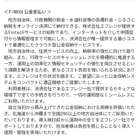
＜ F-REGI 公金支払い ＞
地方自治体、行政機関の税金・水道料金等の各種料金・ふるさと
納税をオンライン決済にて納付できる、株式会社エフレジが提供す
るFintechサービスの総称であり、インターネットを介して申請受
付から情報管理まで可能にした、決済会社が唯一提供する最小コス
トで最適化したクラウド型公金収納サービスです。
地方自治体は、住民サービスの向上、納税率の強化に向けた取り
組み、また、行政サービスのキャッシュレス化を積極的に推進する
一方、運用上の効率化と情報セキュリティの強化を両立させるとい
う課題を解決するため、更なるコスト負担を強いられる状況にあり
ます。エフレジはその状況を踏まえ、ご要望に沿った公金収納シス
テムをコンパクトに適正価格でご提案いたします。
利用者様は、決済会社であるエフレジ一社で提供するセキュアな
環境下で全ての手続きを行うので、一切の違和感なくシームレスに
ご利用いただけます。
設立当初から積み上げてきた公金収納における実績を評価いただ
き、北海道から沖縄まで全国290以上の地方自治体にてご採用いた
だいております。導入検討前から運用中の全てをエフレジ一社でサ
ポートしておりますので、担当者様は負担を感じることなく導入・
運用・管理を実現いただけます。