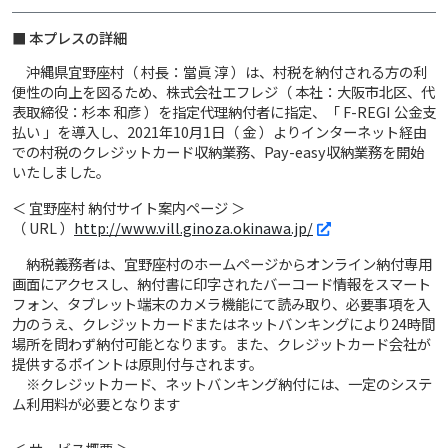
■ 本プレスの詳細
沖縄県宜野座村（ 村長：當眞 淳 ）は、村税を納付される方の利
便性の向上を図るため、株式会社エフレジ（ 本社：大阪市北区、代
表取締役：杉本 和彦 ）を指定代理納付者に指定、「 F-REGI 公金支
払い 」を導入し、2021年10月1日（ 金 ）よりインターネット経由
での村税のクレジットカード収納業務、Pay-easy収納業務を開始
いたしました。
＜ 宜野座村 納付サイト案内ページ ＞
（ URL ）
http://www.vill.ginoza.okinawa.jp/
納税義務者は、宜野座村のホームページからオンライン納付専用
画面にアクセスし、納付書に印字されたバーコード情報をスマート
フォン、タブレット端末のカメラ機能にて読み取り、必要事項を入
力のうえ、クレジットカードまたはネットバンキングにより24時間
場所を問わず納付可能となります。また、クレジットカード会社が
提供するポイントは原則付与されます。
※クレジットカード、ネットバンキング納付には、一定のシステ
ム利用料が必要となります