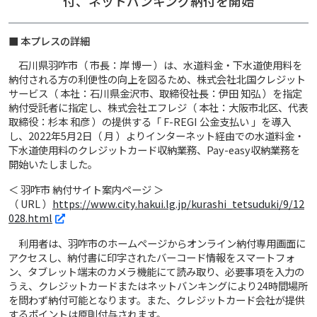
付、ネットバンキング納付を開始
■ 本プレスの詳細
石川県羽咋市（ 市長：岸 博一 ）は、水道料金・下水道使用料を
納付される方の利便性の向上を図るため、株式会社北国クレジット
サービス（ 本社：石川県金沢市、取締役社長：伊田 知弘 ）を指定
納付受託者に指定し、株式会社エフレジ（ 本社：大阪市北区、代表
取締役：杉本 和彦 ）の提供する「 F-REGI 公金支払い 」を導入
し、2022年5月2日（ 月 ）よりインターネット経由での水道料金・
下水道使用料のクレジットカード収納業務、Pay-easy収納業務を
開始いたしました。
＜ 羽咋市 納付サイト案内ページ ＞
（ URL ）
https://www.city.hakui.lg.jp/kurashi_tetsuduki/9/12
028.html
利用者は、羽咋市のホームページからオンライン納付専用画面に
アクセスし、納付書に印字されたバーコード情報をスマートフォ
ン、タブレット端末のカメラ機能にて読み取り、必要事項を入力の
うえ、クレジットカードまたはネットバンキングにより24時間場所
を問わず納付可能となります。また、クレジットカード会社が提供
するポイントは原則付与されます。