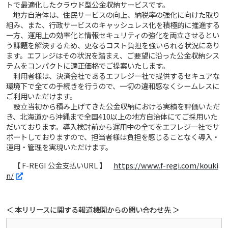
トで最適化したクラウド型公金収納サービスです。
地方自治体は、住民サービスの向上、納税率の強化に向けた取り
組み、また、行政サービスのキャッシュレス化を積極的に推進する
一方、運用上の効率化と情報セキュリティの強化を両立させるとい
う課題を解決するため、更なるコスト負担を強いられる状況にあり
ます。エフレジはその状況を踏まえ、ご要望に沿った公金収納シス
テムをコンパクトに適正価格でご提案いたします。
利用者様は、決済会社であるエフレジ一社で提供するセキュアな
環境下で全ての手続きを行うので、一切の違和感なくシームレスに
ご利用いただけます。
設立当初から積み上げてきた公金収納における実績を評価いただ
き、北海道から沖縄まで全国410以上の地方自治体にてご採用いた
だいております。導入検討前から運用中の全てをエフレジ一社でサ
ポートしておりますので、担当者様は負担を感じることなく導入・
運用・管理を実現いただけます。
【 F-REGI 公金支払いURL 】
https://www.f-regi.com/kouki
n/
＜ 本リリースに関する報道機関からの問い合わせ先 ＞