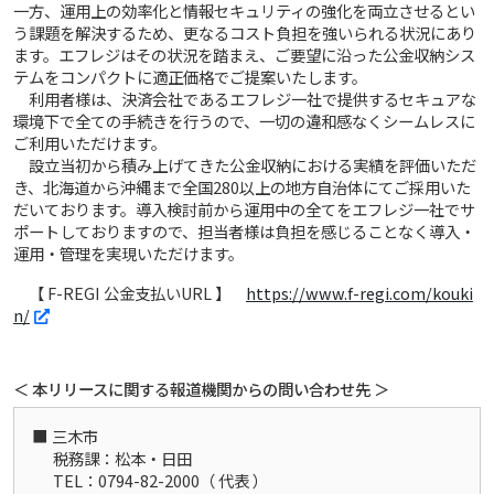
一方、運用上の効率化と情報セキュリティの強化を両立させるとい
う課題を解決するため、更なるコスト負担を強いられる状況にあり
ます。エフレジはその状況を踏まえ、ご要望に沿った公金収納シス
テムをコンパクトに適正価格でご提案いたします。
利用者様は、決済会社であるエフレジ一社で提供するセキュアな
環境下で全ての手続きを行うので、一切の違和感なくシームレスに
ご利用いただけます。
設立当初から積み上げてきた公金収納における実績を評価いただ
き、北海道から沖縄まで全国280以上の地方自治体にてご採用いた
だいております。導入検討前から運用中の全てをエフレジ一社でサ
ポートしておりますので、担当者様は負担を感じることなく導入・
運用・管理を実現いただけます。
【 F-REGI 公金支払いURL 】
https://www.f-regi.com/kouki
n/
＜ 本リリースに関する報道機関からの問い合わせ先 ＞
三木市
税務課：松本・日田
TEL：0794-82-2000（ 代表 ）