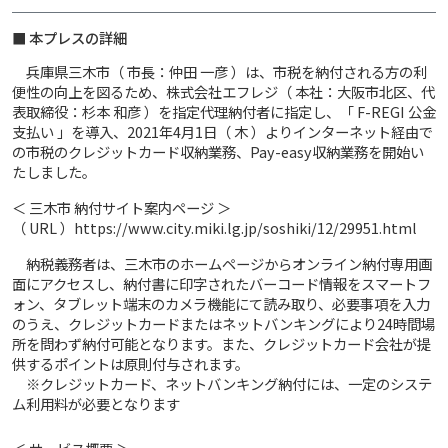
■ 本プレスの詳細
兵庫県三木市（ 市長：仲田 一彦 ）は、市税を納付される方の利
便性の向上を図るため、株式会社エフレジ（ 本社：大阪市北区、代
表取締役：杉本 和彦 ）を指定代理納付者に指定し、「 F-REGI 公金
支払い 」を導入、2021年4月1日（ 木 ）よりインターネット経由で
の市税のクレジットカード収納業務、Pay-easy収納業務を開始い
たしました。
＜ 三木市 納付サイト案内ページ ＞
（ URL ）https://www.city.miki.lg.jp/soshiki/12/29951.html
納税義務者は、三木市のホームページからオンライン納付専用画
面にアクセスし、納付書に印字されたバーコード情報をスマートフ
ォン、タブレット端末のカメラ機能にて読み取り、必要事項を入力
のうえ、クレジットカードまたはネットバンキングにより24時間場
所を問わず納付可能となります。また、クレジットカード会社が提
供するポイントは原則付与されます。
※クレジットカード、ネットバンキング納付には、一定のシステ
ム利用料が必要となります